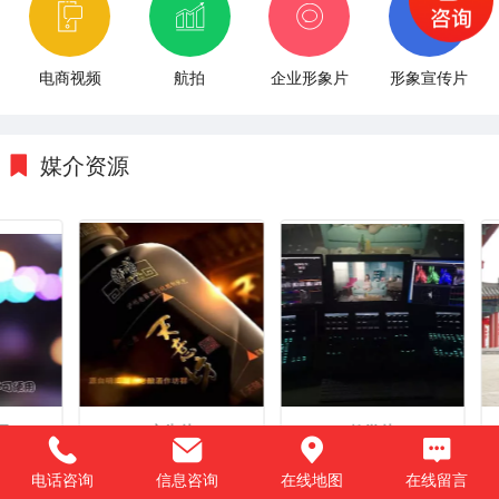
电商视频
航拍
企业形象片
形象宣传片
媒介资源
摄
广告片
教学片
电话咨询
信息咨询
在线地图
在线留言